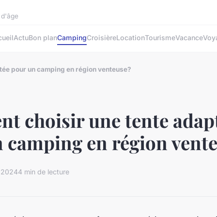
 d'âge
ueil
Actu
Bon plan
Camping
Croisière
Location
Tourisme
Vacance
Voy
tée pour un camping en région venteuse?
 choisir une tente adap
 camping en région vent
n 2024
4 min de lecture