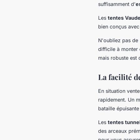
suffisamment d'
e
Les
tentes Vaud
bien conçus avec 
N'oubliez pas de
difficile à monter
mais robuste est
La facilité 
En situation vent
rapidement. Un mo
bataille épuisante
Les
tentes tunne
des arceaux prémon
pour vous assure