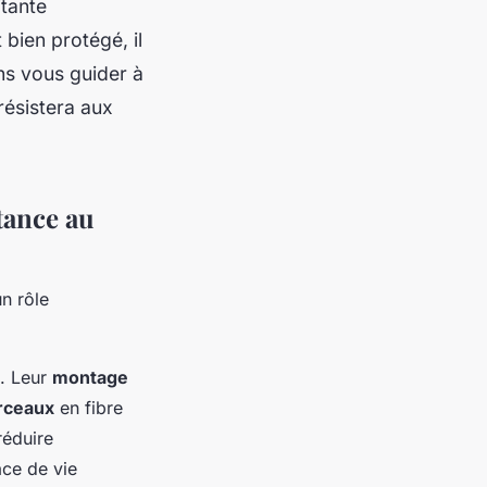
itante
 bien protégé, il
ns vous guider à
résistera aux
stance au
un rôle
s. Leur
montage
rceaux
en fibre
réduire
ace de vie