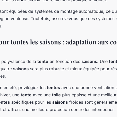
sont équipées de systèmes de montage automatique, ce qui
égion venteuse. Toutefois, assurez-vous que ces systèmes 
s.
our toutes les saisons : adaptation aux c
a polyvalence de la
tente
en fonction des
saisons
. Une
ten
 quatre
saisons
sera plus robuste et mieux équipée pour rés
es.
on en été, privilégiez les
tentes
avec une bonne ventilation p
 hiver, une
tente
avec une
toile
plus épaisse et une meilleur
entes
spécifiques pour les
saisons
froides sont généraleme
t et offrent une meilleure protection contre les intempéries.