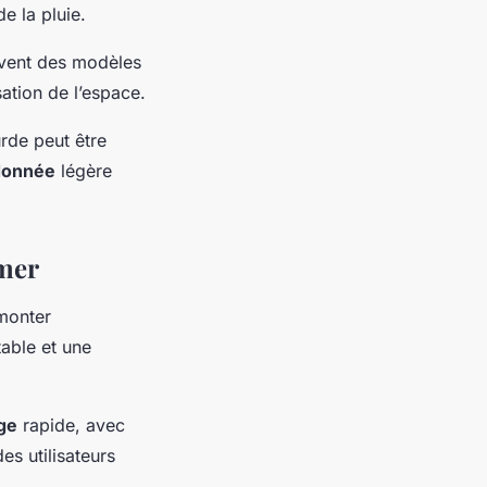
e la pluie.
uvent des modèles
ation de l’espace.
rde peut être
donnée
légère
imer
monter
table et une
ge
rapide, avec
es utilisateurs