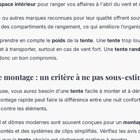
space intérieur
pour ranger vos affaires à l'abri du vent et d
e
ou autres marques reconnues pour leur qualité offrent so
des compartiments de rangement, ce qui améliore l’organis
 prendre en compte le
poids
de la
tente
. Une
tente
trop lou
 et à transporter, surtout en cas de vent fort. Une
tente ran
 donc un bon compromis.
de montage : un critère à ne pas sous-est
euse, vous aurez besoin d'une
tente
facile à monter et à dé
ntage rapide peut faire la différence entre une nuit confor
 contre les éléments.
l
et dômes modernes sont souvent conçues pour un
monta
tés et des systèmes de clips simplifiés. Vérifiez les avis d
r que la
tente
choisie est réellement pratique à monter.