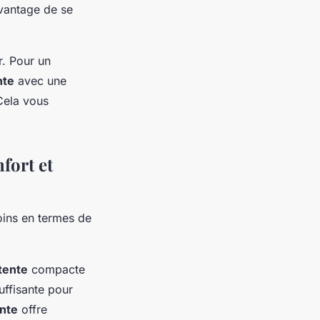
’avantage de se
r. Pour un
nte
avec une
Cela vous
fort et
oins en termes de
tente
compacte
uffisante pour
nte
offre