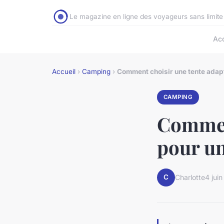
Le magazine en ligne des voyageurs sans limite
Acc
Accueil
›
Camping
›
Comment choisir une tente adap
CAMPING
Comment
pour un
C
Charlotte
4 jui