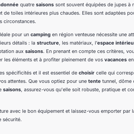
andonnée
quatre
saisons
sont souvent équipées de jupes à 
t de toiles intérieures plus chaudes. Elles sont adaptées p
s circonstances.
déale pour un
camping
en région venteuse nécessite une att
ieurs détails : la
structure
, les matériaux, l’
espace intérieu
ptation aux
saisons
. En prenant en compte ces critères, vo
er les éléments et à profiter pleinement de vos
vacances
en 
s spécificités et il est essentiel de
choisir
celle qui corres
vos attentes. Que vous optiez pour une
tente
tunnel, dôme
re
saisons
, assurez-vous qu'elle soit robuste, pratique et c
nture avec le bon équipement et laissez-vous emporter par 
e sécurité.