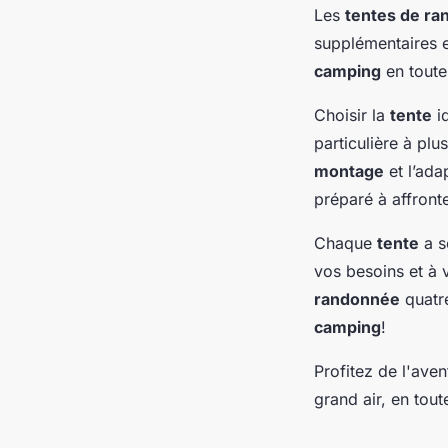
Les
tentes de r
supplémentaires e
camping
en toute
Choisir la
tente
i
particulière à plus
montage
et l’ada
préparé à affront
Chaque
tente
a se
vos besoins et à 
randonnée
quat
camping
!
Profitez de l'ave
grand air, en tout