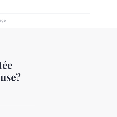
age
tée
euse?