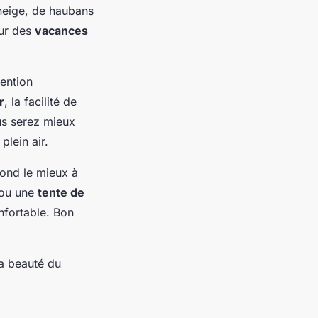
neige, de haubans
our des
vacances
ention
r
, la facilité de
us serez mieux
plein air.
pond le mieux à
 ou une
tente de
onfortable. Bon
la beauté du