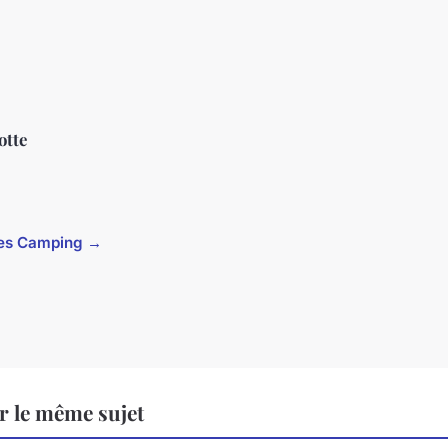
otte
cles Camping →
 le même sujet