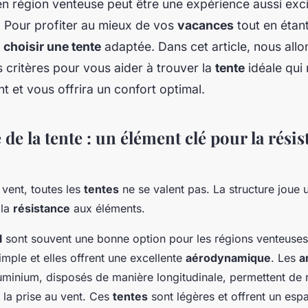
n région venteuse peut être une expérience aussi exc
. Pour profiter au mieux de vos
vacances
tout en étant
e
choisir une tente
adaptée. Dans cet article, nous allo
s critères pour vous aider à trouver la
tente
idéale qui 
nt et vous offrira un confort optimal.
 de la tente : un élément clé pour la rési
 vent, toutes les
tentes
ne se valent pas. La structure joue 
 la
résistance
aux éléments.
l
sont souvent une bonne option pour les régions venteuse
imple et elles offrent une excellente
aérodynamique
. Les
a
uminium, disposés de manière longitudinale, permettent de 
la prise au vent. Ces
tentes
sont légères et offrent un esp