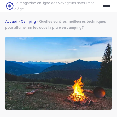
Le magazine en ligne des voyageurs sans limite
d'âge
Accueil
›
Camping
›
Quelles sont les meilleures techniques
pour allumer un feu sous la pluie en camping?