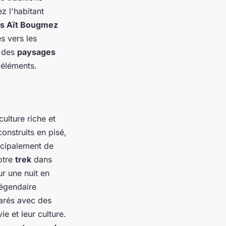
z l'habitant
es Aït Bougmez
s vers les
r des
paysages
 éléments.
ulture riche et
onstruits en pisé,
incipalement de
votre
trek
dans
ur une nuit en
légendaire
parés avec des
e et leur culture.