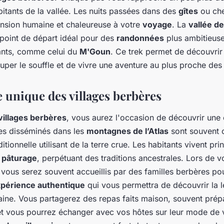
bitants de la vallée. Les nuits passées dans des
gîtes
ou che
ension humaine et chaleureuse à votre
voyage
. La
vallée d
point de départ idéal pour des
randonnées
plus ambitieuse
ants, comme celui du
M'Goun
. Ce trek permet de découvri
uper le souffle et de vivre une aventure au plus proche des
 unique des villages berbères
villages berbères
, vous aurez l'occasion de découvrir une c
ges disséminés dans les
montagnes de l’Atlas
sont souvent c
itionnelle utilisant de la terre crue. Les habitants vivent pr
u
pâturage
, perpétuant des traditions ancestrales. Lors de 
 vous serez souvent accueillis par des familles berbères po
périence authentique
qui vous permettra de découvrir la 
aine. Vous partagerez des repas faits maison, souvent pré
et vous pourrez échanger avec vos hôtes sur leur mode de vi