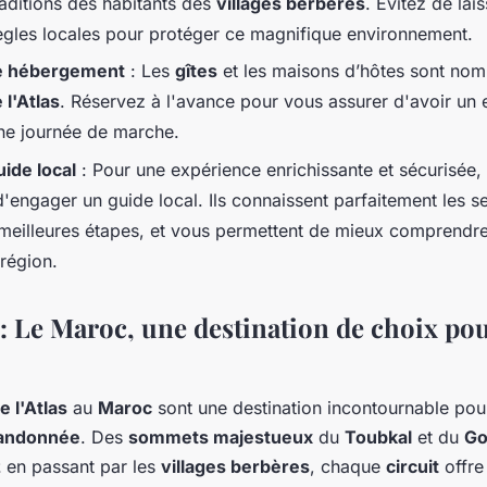
traditions des habitants des
villages berbères
. Évitez de lai
règles locales pour protéger ce magnifique environnement.
re hébergement
: Les
gîtes
et les maisons d’hôtes sont nom
l'Atlas
. Réservez à l'avance pour vous assurer d'avoir un 
une journée de marche.
ide local
: Pour une expérience enrichissante et sécurisée, 
ngager un guide local. Ils connaissent parfaitement les sen
s meilleures étapes, et vous permettent de mieux comprendre 
 région.
: Le Maroc, une destination de choix pou
 l'Atlas
au
Maroc
sont une destination incontournable pour
andonnée
. Des
sommets majestueux
du
Toubkal
et du
Go
z
en passant par les
villages berbères
, chaque
circuit
offre