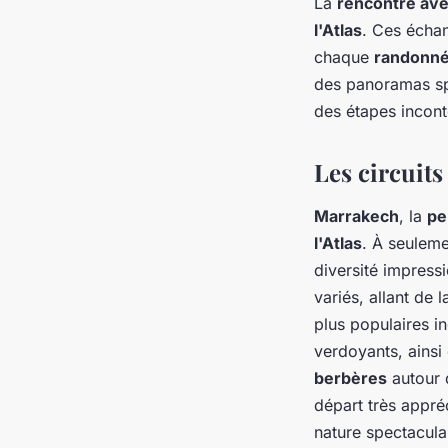
La
rencontre avec
l'Atlas
. Ces écha
chaque
randonn
des panoramas sp
des étapes incon
Les circuit
Marrakech
, la
pe
l'Atlas
. À seulem
diversité impres
variés, allant de 
plus populaires in
verdoyants, ainsi
berbères
autour d
départ très appré
nature spectaculai