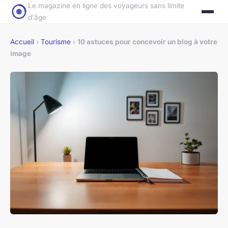
Le magazine en ligne des voyageurs sans limite
d'âge
Accueil
›
Tourisme
›
10 astuces pour concevoir un blog à votre
image