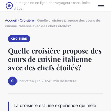
Le magazine en ligne des voyageurs sans limite
d'âge
Accueil
›
Croisière
›
Quelle croisière propose des cours de
cuisine italienne avec des chefs étoilés?
CROISIÈRE
Quelle croisière propose des
cours de cuisine italienne
avec des chefs étoilés?
C
Charlotte
4 juin 2024
5 min de lecture
La croisière est une expérience qui mêle